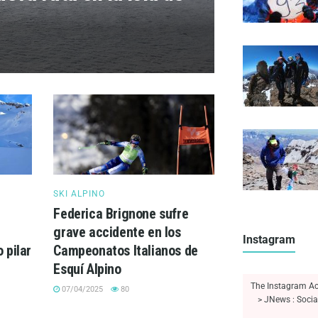
SKI ALPINO
Federica Brignone sufre
grave accidente en los
Instagram
 pilar
Campeonatos Italianos de
Esquí Alpino
The Instagram Acc
07/04/2025
80
> JNews : Socia