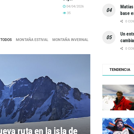
Matías
04/04/2026
base e
35
0 CO
Un ent
TODOS
MONTAÑA ESTIVAL
MONTAÑA INVERNAL
cambia
0 CO
TENDENCIA
va ruta en la isla de