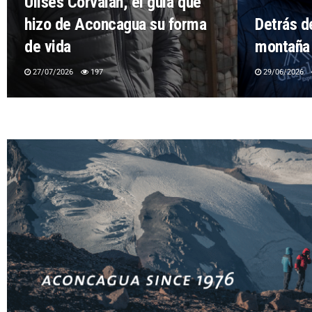
Ulises Corvalán, el guía que
hizo de Aconcagua su forma
Detrás d
de vida
montaña 
27/07/2026
197
29/06/2026