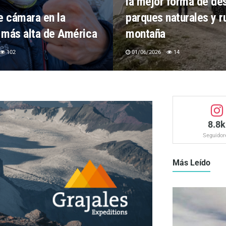
la mejor forma de de
e cámara en la
parques naturales y r
más alta de América
montaña
102
01/06/2026
14
8.8k
Seguidor
Más Leído