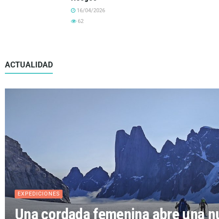
16/04/2026
62
ACTUALIDAD
EXPEDICIONES
Una cordada femenina abre una nue