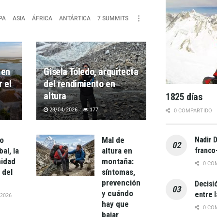
PA
ASIA
ÁFRICA
ANTÁRTICA
7 SUMMITS
 en
Gisela Toledo, arquitecta
r el
del rendimiento en
altura
1825 días
23/04/2026
177
0 COMPARTIDO
o
Mal de
Nadir D
al, la
altura en
franco
idad
montaña:
0 CO
 del
síntomas,
prevención
Decisió
y cuándo
entre l
2026
hay que
0 CO
bajar