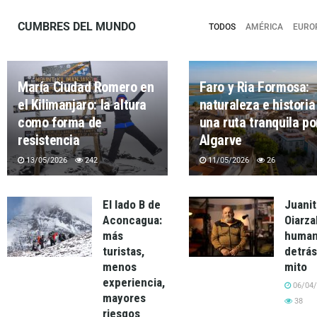
CUMBRES DEL MUNDO
TODOS
AMÉRICA
EURO
María Ciudad Romero en
Faro y Ria Formosa:
el Kilimanjaro: la altura
naturaleza e historia
como forma de
una ruta tranquila po
resistencia
Algarve
13/05/2026
242
11/05/2026
26
El lado B de
Juanit
Aconcagua:
Oiarzab
más
human
turistas,
detrás
menos
mito
experiencia,
06/04/
mayores
38
riesgos