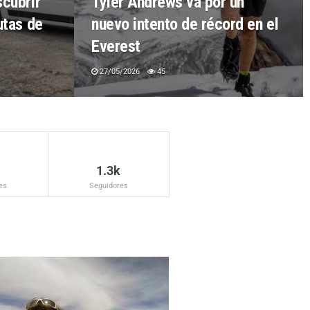
scubrir
Tyler Andrews va por un
utas de
nuevo intento de récord en el
Everest
27/05/2026
45
1.3k
es
Seguidores