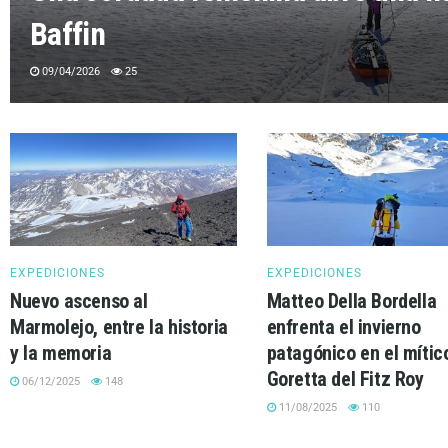
Baffin
09/04/2026
25
EXPEDICIONES
EXPEDICIONES
Nuevo ascenso al
Matteo Della Bordella
Marmolejo, entre la historia
enfrenta el invierno
y la memoria
patagónico en el mítico
Goretta del Fitz Roy
06/12/2025
148
11/08/2025
110