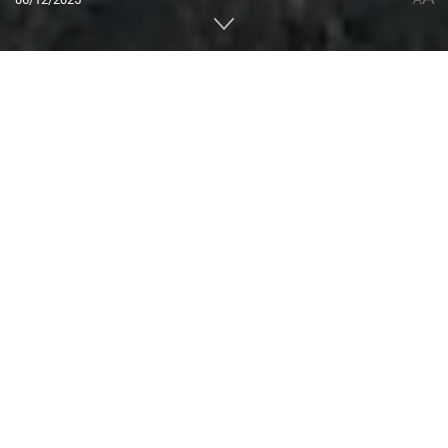
Home
ACTUALIDAD
Montaña Estival
Expediciones
0
Compartido
PUBLICIDAD
En la lejanía absoluta, donde la Cordillera de los Andes se
desvanece hacia los confines patagónicos, el cerro
Marmolejo, (6.108 m Argentina/Chile) permanece como un