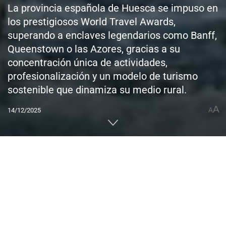
La provincia española de Huesca se impuso en
los prestigiosos World Travel Awards,
superando a enclaves legendarios como Banff,
Queenstown o las Azores, gracias a su
concentración única de actividades,
profesionalización y un modelo de turismo
sostenible que dinamiza su medio rural.
A
14/12/2025
A
Home
CUMBRES DEL MUNDO
Europa
España
0
Compartido
PUBLICIDAD
En una noche que redefine el mapa global del turismo
activo, la provincia de Huesca, España, alcanzó la cima