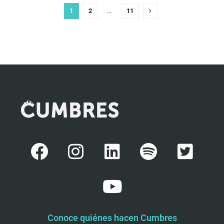
1
2
…
11
Conoce quiénes hacen Cumbres