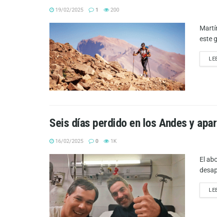
19/02/2025
1
200
Martí
este 
LE
Seis días perdido en los Andes y apa
16/02/2025
0
1K
El ab
desap
LE