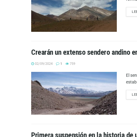
LE
Crearán un extenso sendero andino e
02/09/2024
1
759
El se
estab
LE
Primera suspensión en la historia de 