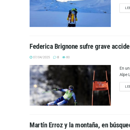
LE
Federica Brignone sufre grave accide
07/04/2025
0
80
En un
Alpe L
LE
Martín Erroz y la montaña, en búsque