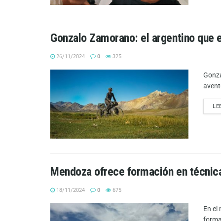
Gonzalo Zamorano: el argentino que 
26/11/2024
0
325
Gonza
avent
LE
Mendoza ofrece formación en técnic
18/11/2024
0
675
En el
forma