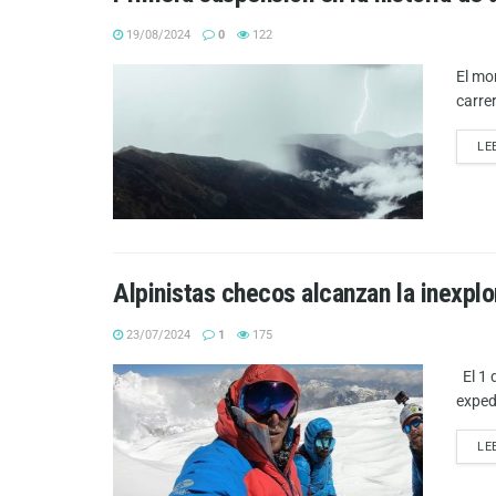
19/08/2024
0
122
El mo
carre
LE
Alpinistas checos alcanzan la inexpl
23/07/2024
1
175
El 1 
expedi
LE