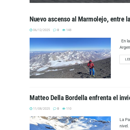
Nuevo ascenso al Marmolejo, entre la
06/12/2025
0
148
En la
Argen
LE
Matteo Della Bordella enfrenta el invi
11/08/2025
0
110
La Pa
nivel.