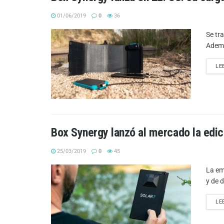
01/06/2019
0
36
Se tr
Ademá
LE
Box Synergy lanzó al mercado la edi
25/03/2019
0
45
La em
y de d
LE