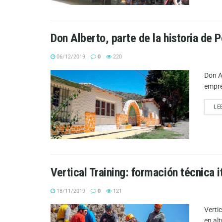
Don Alberto, parte de la historia de P
06/12/2019
0
220
Don Al
empre
LE
Vertical Training: formación técnica i
18/11/2019
0
121
Verti
en alt