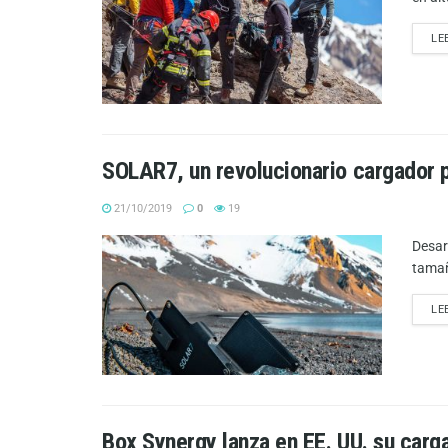
LE
SOLAR7, un revolucionario cargador 
21/10/2019
0
19
Desar
tamañ
LE
Box Synergy lanza en EE. UU. su carg