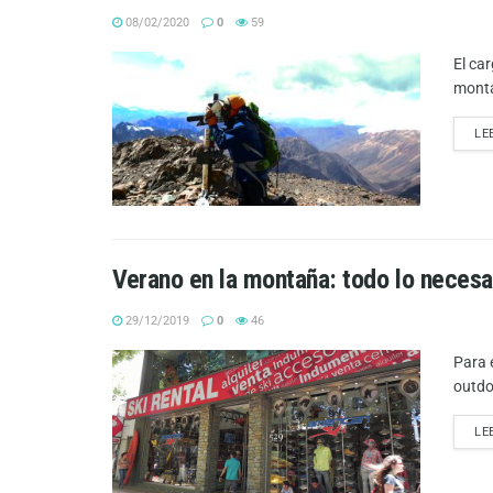
08/02/2020
0
59
El ca
monta
LE
Verano en la montaña: todo lo necesar
29/12/2019
0
46
Para 
outdo
LE