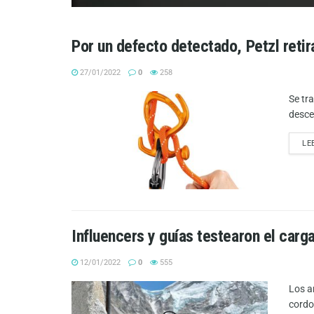
Por un defecto detectado, Petzl reti
27/01/2022
0
258
Se tr
desce
LE
Influencers y guías testearon el car
12/01/2022
0
555
Los a
cordo