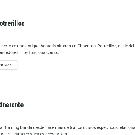
otrerillos
berto es una antigua hostería situada en Chacritas, Potrerillos, al pie del
ndedores. Hoy funciona como...
ER MÁS
tinerante
cal Training brinda desde hace más de 6 años cursos específicos relacionad
ura. Su característica es acercar sus...