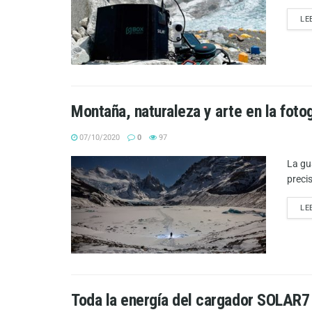
LE
Montaña, naturaleza y arte en la fotog
07/10/2020
0
97
La gu
preci
LE
Toda la energía del cargador SOLAR7 