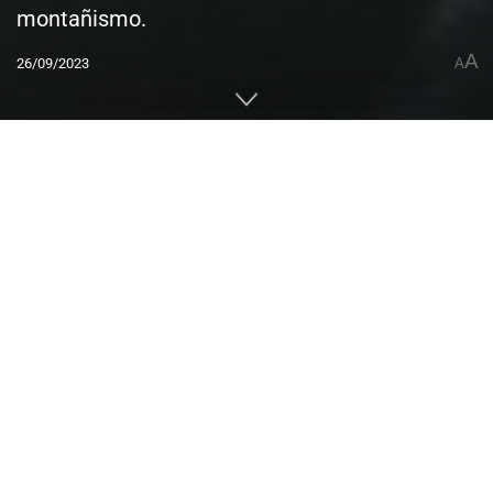
montañismo.
A
26/09/2023
A
Home
ACTUALIDAD
Montaña Estival
Expediciones
0
Compartido
PUBLICIDAD
El Libro Guinness de los Récords retiró a Reinhold Messner,
el gran alpinista italiano
, el título de primer hombre en
ascender los catorce ochomiles sin oxígeno suplementario.
Este récord venía siendo cuestionado durante años por el
cronista de montaña alemán Eberhard Jurgalski, quien
argumenta que Messner y su compañero Hans
Kammerlander no llegaron a la verdadera cumbre del
Annapurna en 1985.