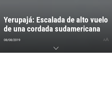
Yerupajá: Escalada de alto vuelo
de una cordada sudamericana
A
08/08/2019
A
Home
CUMBRES DEL MUNDO
América
Sudamérica
Perú
0
Compartido
PUBLICIDAD
Un escalador argentino y uno venezolano
lograron un complejo ascenso en estilo alpino a
la cumbre Norte del Yerupajá, por su cara Oeste.