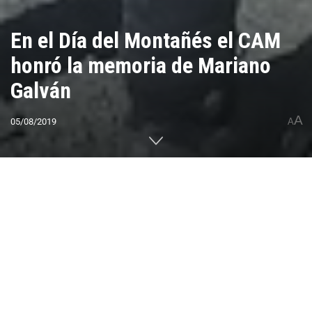
En el Día del Montañés el CAM
honró la memoria de Mariano
Galván
A
05/08/2019
A
Home
CUMBRES DEL MUNDO
América
Sudamérica
Argentina
0
Compartido