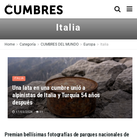
Italia
Home
Categoría
CUMBRES DEL MUNDO
Europa
Italia
ITALIA
Una lata en una cumbre unió a
alpinistas de Italia y Turquía 54 años
después
17/03/2026
11
Premian bellísimas fotografías de parques nacionales de