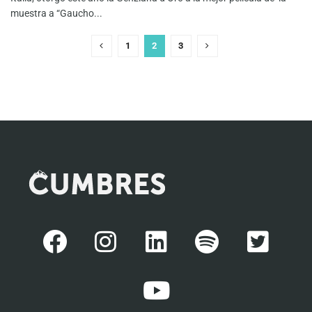
muestra a “Gaucho...
1
2
3