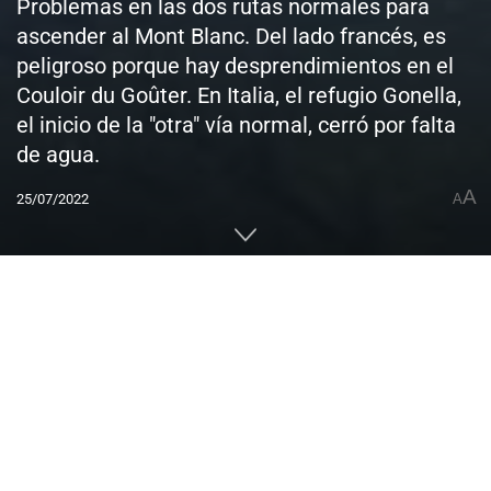
Problemas en las dos rutas normales para
ascender al Mont Blanc. Del lado francés, es
peligroso porque hay desprendimientos en el
Couloir du Goûter. En Italia, el refugio Gonella,
el inicio de la "otra" vía normal, cerró por falta
de agua.
A
25/07/2022
A
Home
CUMBRES DEL MUNDO
Europa
Francia
0
Compartido
PUBLICIDAD
Autoridades francesas e italianas advirtieron sobre peligros
objetivos en las rutas de
ascenso al Mont Blanc
. Se debe a
complicaciones que tienen su origen en la excepcional