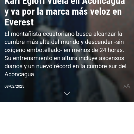
Karl Egloff vuela en Aconcagua
y va por la marca más veloz en
Everest
El montañista ecuatoriano busca alcanzar la
cumbre más alta del mundo y descender -sin
oxígeno embotellado- en menos de 24 horas.
Su entrenamiento en altura incluye ascensos
diarios y un nuevo récord en la cumbre sur del
Aconcagua.
A
08/02/2025
A
Home
CUMBRES DEL MUNDO
7 Summits
Everest
0
Compartido