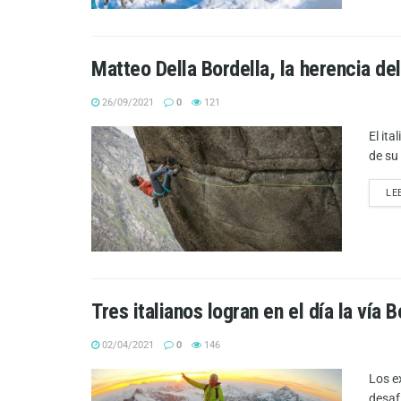
Matteo Della Bordella, la herencia de
26/09/2021
0
121
El it
de su
LE
Tres italianos logran en el día la vía 
02/04/2021
0
146
Los e
desaf