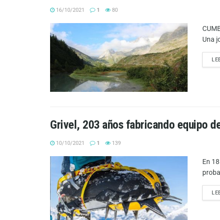
16/10/2021
1
80
CUMBR
Una j
LE
Grivel, 203 años fabricando equipo d
10/10/2021
1
139
En 18
proba
LE