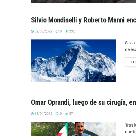
Silvio Mondinelli y Roberto Manni en
02/05/2022
0
232
Silvi
de es
LE
Omar Oprandi, luego de su cirugía, e
18/04/2022
0
57
Tras 
que f