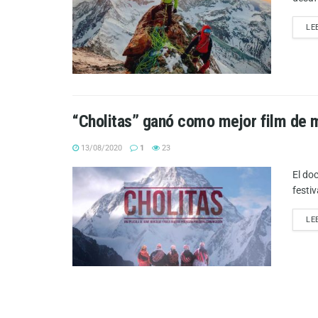
LE
“Cholitas” ganó como mejor film de m
13/08/2020
1
23
El do
festi
LE