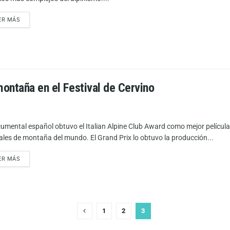
ER MÁS
ontaña en el Festival de Cervino
cumental español obtuvo el Italian Alpine Club Award como mejor pelícu
vales de montaña del mundo. El Grand Prix lo obtuvo la producción...
ER MÁS
1
2
3