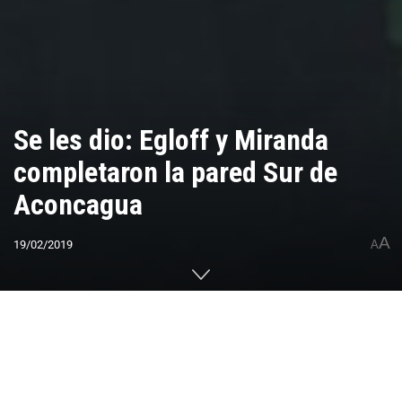
Se les dio: Egloff y Miranda
completaron la pared Sur de
Aconcagua
A
19/02/2019
A
Home
CUMBRES DEL MUNDO
7 Summits
Aconcagua
0
Compartido