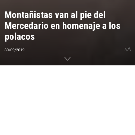
Montañistas van al pie del
Mercedario en homenaje a los
polacos
A
30/09/2019
A
Home
CUMBRES DEL MUNDO
América
Sudamérica
Argentina
0
Compartido