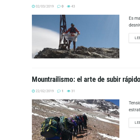
02/03/2019
0
43
Es ma
desniv
LE
Mountrailismo: el arte de subir rápido
22/02/2019
1
31
Tensi
estra
LE