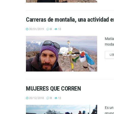
Carreras de montaña, una actividad e
30/01/2019
0
13
Matía
modal
LE
MUJERES QUE CORREN
20/12/2018
0
13
Es un
grupo