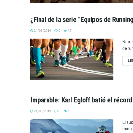
¿Final de la serie “Equipos de Runnin
24/06/2019
0
12
Natur
de ru
LE
Imparable: Karl Egloff batió el récord
21/06/2019
0
15
El su
más d