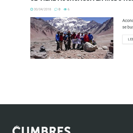
30/04/2018
0
6
Aconc
se bus
LE