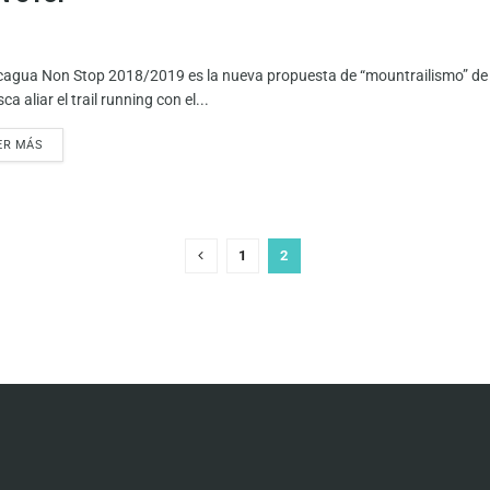
agua Non Stop 2018/2019 es la nueva propuesta de “mountrailismo” de T
ca aliar el trail running con el...
ER MÁS
1
2