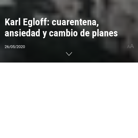
Karl Egloff: cuarentena,
ansiedad y cambio de planes
A
26/05/2020
A
Home
CUMBRES DEL MUNDO
América
Sudamérica
Ecuador
0
Compartido
PUBLICIDAD
El atleta ecuatoriano Karl Egloff, récord non stop
en Aconcagua, Elbrus, Kilimanjaro y Denali, le
contó a CUMBRES cómo pasa su aislamiento en