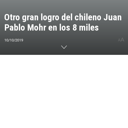
Otro gran logro del chileno Juan
Pablo Mohr en los 8 miles
A
10/10/2019
A
Home
CUMBRES DEL MUNDO
América
Sudamérica
Chile
0
Compartido