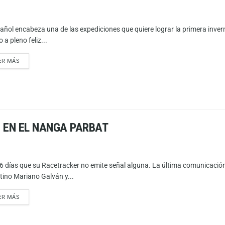
añol encabeza una de las expediciones que quiere lograr la primera inverna
 a pleno feliz...
ER MÁS
 EN EL NANGA PARBAT
6 días que su Racetracker no emite señal alguna. La última comunicación l
tino Mariano Galván y...
ER MÁS