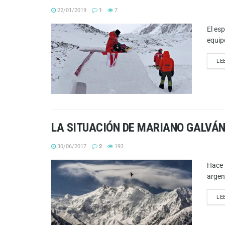
22/01/2019
1
7
El esp
equipo
LE
LA SITUACIÓN DE MARIANO GALVÁN
30/06/2017
2
193
Hace 
argen
LE