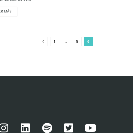
ER MÁS
1
…
5
6