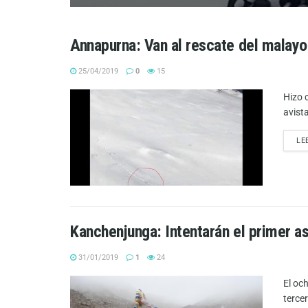
Annapurna: Van al rescate del malayo
25/04/2019
0
15
Hizo 
avist
LE
Kanchenjunga: Intentarán el primer a
31/01/2019
1
24
El oc
terce