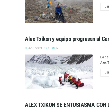
LE
Alex Txikon y equipo progresan al Ca
26/01/2019
1
17
La ca
Alex 
LE
ALEX TXIKON SE ENTUSIASMA CON L