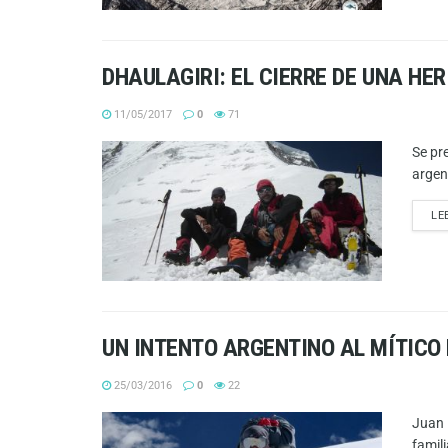
DHAULAGIRI: EL CIERRE DE UNA HER
11/05/2017
0
71
Se pr
argen
LE
UN INTENTO ARGENTINO AL MÍTIC
25/03/2016
0
22
Juan 
famili