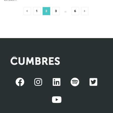
1
2
3
…
6