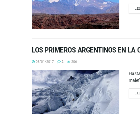
LE
LOS PRIMEROS ARGENTINOS EN LA
03/01/2017
2
206
Hasta
malef
LE