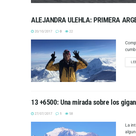
ALEJANDRA ULEHLA: PRIMERA ARG
20/10/2017
0
22
Compa
cumbr
LE
13 +6500: Una mirada sobre los giga
27/07/2017
1
58
La in
algun