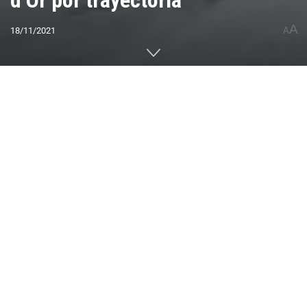
d’Or por trayectoria
A
18/11/2021
A
Home
CUMBRES DEL MUNDO
Asia
Japón
0
Compartido
PUBLICIDAD
El nipón Yasushi Yamanoi integrará la selecta
lista de montañistas descollantes que reciben el
premio Piolet d’Or a su trayectoria, entre los que
se encuentran Walter Bonatti y Reinhold
Messner. Su historia, en esta nota.