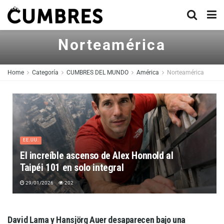
Norteamérica
Home
Categoría
CUMBRES DEL MUNDO
América
Norteamérica
EE.UU.
El increíble ascenso de Alex Honnold al
Taipéi 101 en solo integral
29/01/2026
202
David Lama y Hansjörg Auer desaparecen bajo una