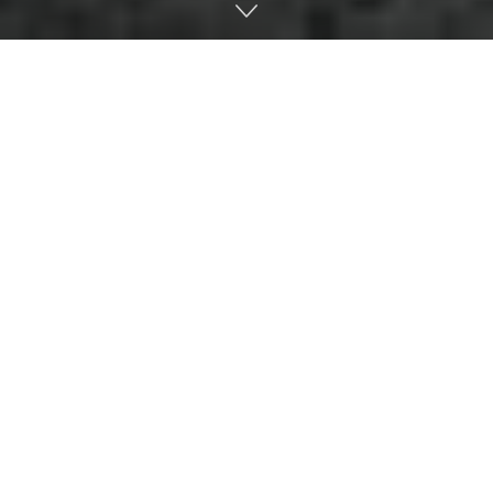
Home
CUMBRES DEL MUNDO
Europa
Italia
0
Compartido
PUBLICIDAD
Una fatalidad de enormes dimensiones se produjo este
domingo a las 14 cerca de la cumbre de la Marmolada, la
mayor altura de los Dolomitas italianos. El saldo
momentáneo es de siete víctimas, de las cuales tres están
identificadas, y ocho heridos, dos de ellos en estado
delicado.